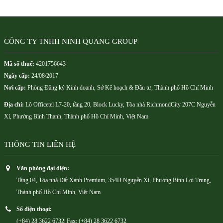
CÔNG TY TNHH NINH QUANG GROUP
Mã số thuế:
4201756643
Ngày cấp:
24/08/2017
Nơi cấp:
Phòng Đăng ký Kinh doanh, Sở Kế hoạch & Đầu tư, Thành phố Hồ Chí Minh
Địa chỉ:
Lô Officetel L7-20, tầng 20, Block Lucky, Tòa nhà RichmondCity 207C Nguyễn
Xí, Phường Bình Thạnh, Thành phố Hồ Chí Minh, Việt Nam
THÔNG TIN LIÊN HỆ
Văn phòng đại diện:
Tầng 04, Tòa nhà Đất Xanh Premium, 354D Nguyễn Xí, Phường Bình Lợi Trung,
Thành phố Hồ Chí Minh, Việt Nam
Số điện thoại:
(+84) 28 3622 6732| Fax: (+84) 28 3622 6732