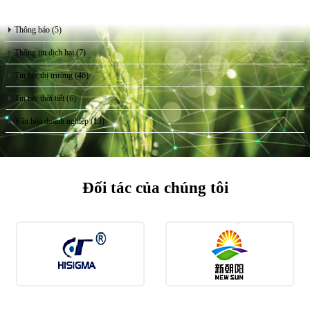
Thông báo
(5)
Thông tin dịch hại
(7)
Tin tức thị trường
(46)
Tin tức thời tiết
(6)
Văn hóa doanh nghiệp
(13)
Đối tác của chúng tôi