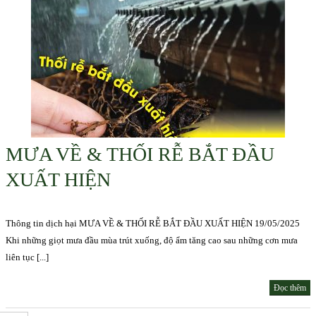
MƯA VỀ & THỐI RỄ BẮT ĐẦU
XUẤT HIỆN
Thông tin dịch hại MƯA VỀ & THỐI RỄ BẮT ĐẦU XUẤT HIỆN 19/05/2025
Khi những giọt mưa đầu mùa trút xuống, độ ẩm tăng cao sau những cơn mưa
liên tục [...]
Đọc thêm