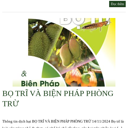
Đọc thêm
BỌ TRĨ VÀ BIỆN PHÁP PHÒNG
TRỪ
Thông tin dịch hại BỌ TRĨ VÀ BIỆN PHÁP PHÒNG TRỪ 14/11/2024 Bọ trĩ là