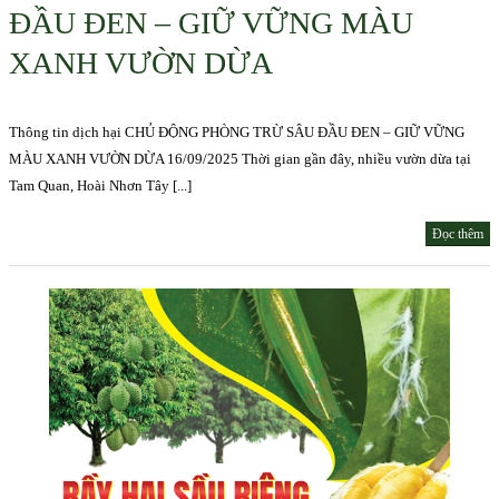
ĐẦU ĐEN – GIỮ VỮNG MÀU
XANH VƯỜN DỪA
Thông tin dịch hại CHỦ ĐỘNG PHÒNG TRỪ SÂU ĐẦU ĐEN – GIỮ VỮNG
MÀU XANH VƯỜN DỪA 16/09/2025 Thời gian gần đây, nhiều vườn dừa tại
Tam Quan, Hoài Nhơn Tây [...]
Đọc thêm