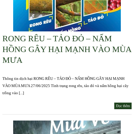
RONG RÊU – TẢO ĐỎ – NẤM
HỒNG GÂY HẠI MẠNH VÀO MÙA
MƯA
Thông tin dịch hại RONG RÊU – TẢO ĐỎ – NẤM HỒNG GÂY HẠI MẠNH
VÀO MÙA MƯA 27/06/2025 Tình trạng rong rêu, tảo đỏ và nấm hồng hại cây
trồng vào [...]
Đọc thêm