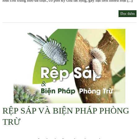
loài côn trùng nhỏ đa thực, có phổ ký chủ rất rộng, gây hại trên nhiều loại [...]
Đọc thêm
RỆP SÁP VÀ BIỆN PHÁP PHÒNG
TRỪ