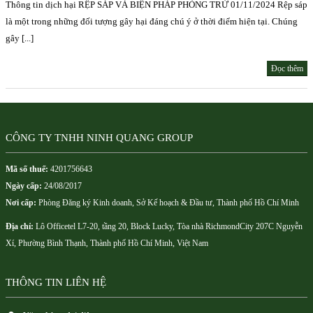
Thông tin dịch hại RỆP SÁP VÀ BIỆN PHÁP PHÒNG TRỪ 01/11/2024 Rệp sáp
là một trong những đối tượng gây hại đáng chú ý ở thời điểm hiện tại. Chúng
gây [...]
Đọc thêm
CÔNG TY TNHH NINH QUANG GROUP
Mã số thuế:
4201756643
Ngày cấp:
24/08/2017
Nơi cấp:
Phòng Đăng ký Kinh doanh, Sở Kế hoạch & Đầu tư, Thành phố Hồ Chí Minh
Địa chỉ:
Lô Officetel L7-20, tầng 20, Block Lucky, Tòa nhà RichmondCity 207C Nguyễn
Xí, Phường Bình Thạnh, Thành phố Hồ Chí Minh, Việt Nam
THÔNG TIN LIÊN HỆ