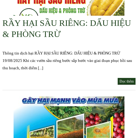
RẦY HẠI SẦU RIÊNG: DẤU HIỆU
& PHÒNG TRỪ
Thông tin dịch hại RẦY HẠI SẦU RIÊNG: DẤU HIỆU & PHÒNG TRỪ
19/08/2025 Khi các vườn sầu riêng bước sắp bước vào giai đoạn phục hồi sau
thu hoạch, thời điểm [...]
Đọc thêm