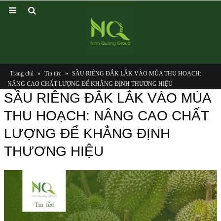
Trang chủ
»
Tin tức
»
SẦU RIÊNG ĐẮK LẮK VÀO MÙA THU HOẠCH:
NÂNG CAO CHẤT LƯỢNG ĐỂ KHẲNG ĐỊNH THƯƠNG HIỆU
SẦU RIÊNG ĐẮK LẮK VÀO MÙA
THU HOẠCH: NÂNG CAO CHẤT
LƯỢNG ĐỂ KHẲNG ĐỊNH
THƯƠNG HIỆU