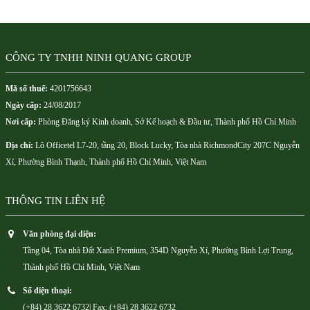
CÔNG TY TNHH NINH QUANG GROUP
Mã số thuế:
4201756643
Ngày cấp:
24/08/2017
Nơi cấp:
Phòng Đăng ký Kinh doanh, Sở Kế hoạch & Đầu tư, Thành phố Hồ Chí Minh
Địa chỉ:
Lô Officetel L7-20, tầng 20, Block Lucky, Tòa nhà RichmondCity 207C Nguyễn
Xí, Phường Bình Thạnh, Thành phố Hồ Chí Minh, Việt Nam
THÔNG TIN LIÊN HỆ
Văn phòng đại diện:
Tầng 04, Tòa nhà Đất Xanh Premium, 354D Nguyễn Xí, Phường Bình Lợi Trung,
Thành phố Hồ Chí Minh, Việt Nam
Số điện thoại:
(+84) 28 3622 6732| Fax: (+84) 28 3622 6732