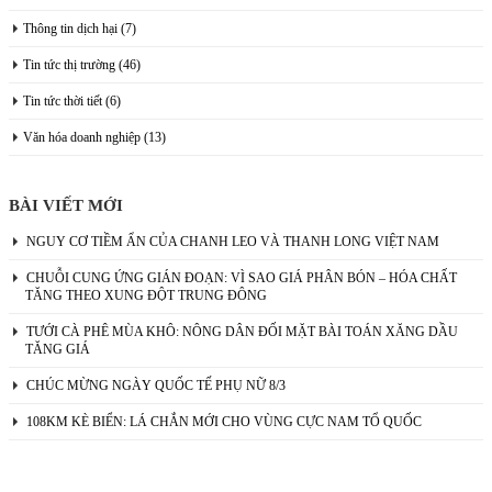
Thông tin dịch hại
(7)
Tin tức thị trường
(46)
Tin tức thời tiết
(6)
Văn hóa doanh nghiệp
(13)
BÀI VIẾT MỚI
NGUY CƠ TIỀM ẨN CỦA CHANH LEO VÀ THANH LONG VIỆT NAM
CHUỖI CUNG ỨNG GIÁN ĐOẠN: VÌ SAO GIÁ PHÂN BÓN – HÓA CHẤT
TĂNG THEO XUNG ĐỘT TRUNG ĐÔNG
TƯỚI CÀ PHÊ MÙA KHÔ: NÔNG DÂN ĐỐI MẶT BÀI TOÁN XĂNG DẦU
TĂNG GIÁ
CHÚC MỪNG NGÀY QUỐC TẾ PHỤ NỮ 8/3
108KM KÈ BIỂN: LÁ CHẮN MỚI CHO VÙNG CỰC NAM TỔ QUỐC