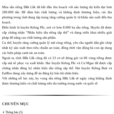
Mùa sầu riêng Đắk Lắk đã bắt đầu thu hoạch với sản lượng dự kiến đạt hơn
280.000 tấn. Để đảm bảo chất lượng và khẳng định thương hiệu, các địa
phương trong tỉnh đang tập trung tăng cường quản lý từ khâu sản xuất đến thu
hoạch.
Điển hình là huyện Krông Pắc, nơi có hơn 8.000 ha sầu riêng. Huyện đã được
cấp chứng nhận “Nhãn hiệu sầu riêng tập thể” và đang triển khai nhiều giải
pháp để nâng cao chất lượng sản phẩm.
Cụ thể, huyện tăng cường quản lý mã vùng trồng, yêu cầu người dân ghi chép
nhật ký sản xuất theo tiêu chuẩn an toàn, đồng thời vận động bà con áp dụng
các biện pháp canh tác an toàn.
Ngoài ra, tỉnh Đắk Lắk cũng đã có 23 cơ sở đóng gói và 68 vùng trồng được
cấp mã số phục vụ xuất khẩu. Hai huyện Krông Pắc và Cư Mgar đã được cấp
chứng nhận đăng ký nhãn hiệu sầu riêng tập thể. Hai huyện Krông Buk và
EaHleo đang xây dựng đề án đăng ký bảo hộ nhãn hiệu.
Với những nỗ lực này, hy vọng sầu riêng Đắk Lắk sẽ ngày càng khẳng định
được thương hiệu và chất lượng trên thị trường trong nước và quốc tế.
CHUYÊN MỤC
Thông báo
(5)