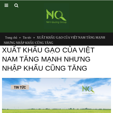
Trang chủ
»
Tin tức
»
XUẤT KHẨU GẠO CỦA VIỆT NAM TĂNG MẠNH
NHƯNG NHẬP KHẨU CŨNG TĂNG
XUẤT KHẨU GẠO CỦA VIỆT
NAM TĂNG MẠNH NHƯNG
NHẬP KHẨU CŨNG TĂNG