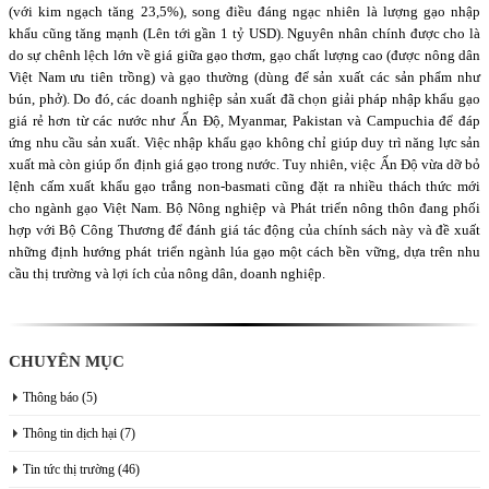
(với kim ngạch tăng 23,5%), song điều đáng ngạc nhiên là lượng gạo nhập
khẩu cũng tăng mạnh (Lên tới gần 1 tỷ USD). Nguyên nhân chính được cho là
do sự chênh lệch lớn về giá giữa gạo thơm, gạo chất lượng cao (được nông dân
Việt Nam ưu tiên trồng) và gạo thường (dùng để sản xuất các sản phẩm như
bún, phở). Do đó, các doanh nghiệp sản xuất đã chọn giải pháp nhập khẩu gạo
giá rẻ hơn từ các nước như Ấn Độ, Myanmar, Pakistan và Campuchia để đáp
ứng nhu cầu sản xuất. Việc nhập khẩu gạo không chỉ giúp duy trì năng lực sản
xuất mà còn giúp ổn định giá gạo trong nước. Tuy nhiên, việc Ấn Độ vừa dỡ bỏ
lệnh cấm xuất khẩu gạo trắng non-basmati cũng đặt ra nhiều thách thức mới
cho ngành gạo Việt Nam. Bộ Nông nghiệp và Phát triển nông thôn đang phối
hợp với Bộ Công Thương để đánh giá tác động của chính sách này và đề xuất
những định hướng phát triển ngành lúa gạo một cách bền vững, dựa trên nhu
cầu thị trường và lợi ích của nông dân, doanh nghiệp.
CHUYÊN MỤC
Thông báo
(5)
Thông tin dịch hại
(7)
Tin tức thị trường
(46)