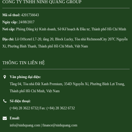
CÔNG TY TNHH NINH QUANG GROUP
Mã số thuế:
4201756643
Ngày cấp:
24/08/2017
Nơi cấp:
Phòng Đăng ký Kinh doanh, Sở Kế hoạch & Đầu tư, Thành phố Hồ Chí Minh
Địa chỉ:
Lô Officetel L7-20, tầng 20, Block Lucky, Tòa nhà RichmondCity 207C Nguyễn
Xí, Phường Bình Thạnh, Thành phố Hồ Chí Minh, Việt Nam
THÔNG TIN LIÊN HỆ
Văn phòng đại diện:
Tầng 04, Tòa nhà Đất Xanh Premium, 354D Nguyễn Xí, Phường Bình Lợi Trung,
Thành phố Hồ Chí Minh, Việt Nam
Số điện thoại:
(+84) 28 3622 6732| Fax: (+84) 28 3622 6732
Email:
info@ninhquang.com | finance@ninhquang.com