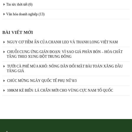
Tin tức thời tiết
(6)
Văn hóa doanh nghiệp
(13)
BÀI VIẾT MỚI
NGUY CƠ TIỀM ẨN CỦA CHANH LEO VÀ THANH LONG VIỆT NAM
CHUỖI CUNG ỨNG GIÁN ĐOẠN: VÌ SAO GIÁ PHÂN BÓN – HÓA CHẤT
TĂNG THEO XUNG ĐỘT TRUNG ĐÔNG
TƯỚI CÀ PHÊ MÙA KHÔ: NÔNG DÂN ĐỐI MẶT BÀI TOÁN XĂNG DẦU
TĂNG GIÁ
CHÚC MỪNG NGÀY QUỐC TẾ PHỤ NỮ 8/3
108KM KÈ BIỂN: LÁ CHẮN MỚI CHO VÙNG CỰC NAM TỔ QUỐC