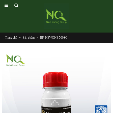
Trang chủ
»
Sản phẩm
»
BP. NEWONE 500SC