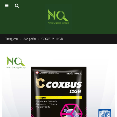
Trang chủ
»
Sản phẩm
»
COXBUS 11GR